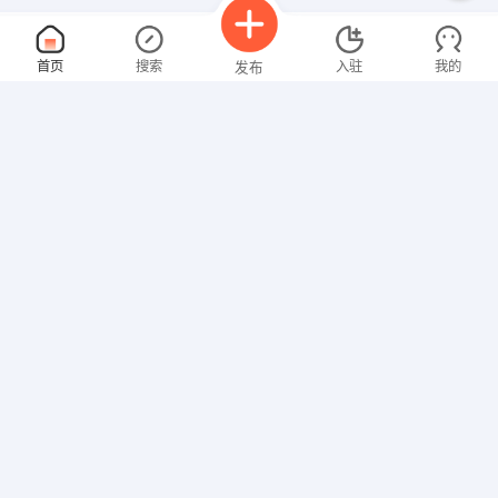
出纳
面议
首页
搜索
入驻
我的
发布
08-06
性别不限
经验不限
大同新网科技有限公司
申请
山西 大同 城 区 十里店新村东六排九栋一号
CAD设计/制图
面议
招聘信息
求职简历
08-06
性别不限
经验不限
晋中市榆次区慕尚家居
申请
榆次安宁街与银泰路交接口往北800米云家通整装供应链
业务助理
面议
08-06
性别不限
经验不限
山西福万家互联网信息服务有限公司
申请
山西 太原 小店区 华德中心广场C座801