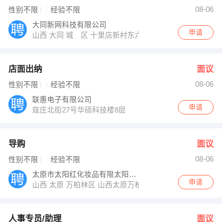
经理 发布 [人事专员/助理 ] 招聘信息
08-06
性别不限
经验不限
朱先生 发布 [专卖店营业员 ] 招聘信息
【山西仙福来料饮有限公司 】 强势入驻
大同新网科技有限公司
申请
山西 大同 城 区 十里店新村东六排九栋一号
店面出纳
面议
08-06
性别不限
经验不限
联惠电子有限公司
申请
寇庄北街27号华硕科技楼8层
导购
面议
08-06
性别不限
经验不限
太原市太阳红化妆品有限太阳公司
申请
山西 太原 万柏林区 山西太原万柏林区和平北路嘉怡国际
人事专员/助理
面议