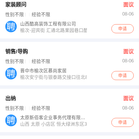
家装顾问
面议
08-06
性别不限
经验不限
山西酷高装饰工程有限公司
申请
榆次-迎宾街 汇通北路果园巷口酷高整装53号
销售/导购
面议
08-06
性别不限
经验不限
晋中市榆次区慕尚家居
申请
榆次安宁街与银泰路交接口往北800米云家通整装供应链
出纳
面议
08-06
性别不限
经验不限
太原新佰客企业事务代理有限公司
申请
山西 太原 小店区 恒大绿洲东区36A幢1单元1004室