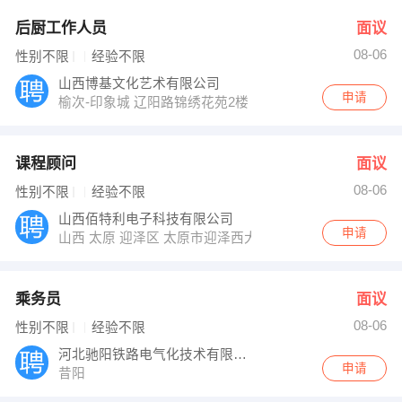
后厨工作人员
面议
08-06
性别不限
经验不限
山西博基文化艺术有限公司
申请
榆次-印象城 辽阳路锦绣花苑2楼
课程顾问
面议
08-06
性别不限
经验不限
山西佰特利电子科技有限公司
申请
山西 太原 迎泽区 太原市迎泽西大街河西居然之家家居馆
乘务员
面议
08-06
性别不限
经验不限
河北驰阳铁路电气化技术有限公司
申请
昔阳