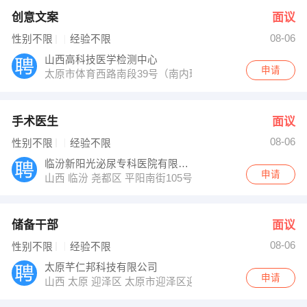
创意文案
面议
08-06
性别不限
经验不限
山西高科技医学检测中心
申请
太原市体育西路南段39号（南内环街阳光数码港南侧）
手术医生
面议
08-06
性别不限
经验不限
临汾新阳光泌尿专科医院有限公司
申请
山西 临汾 尧都区 平阳南街105号
储备干部
面议
08-06
性别不限
经验不限
太原芊仁邦科技有限公司
申请
山西 太原 迎泽区 太原市迎泽区迎泽南街20号鼎元时代D座