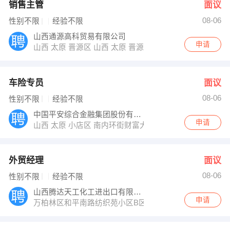
销售主管
面议
08-06
性别不限
经验不限
山西通源高科贸易有限公司
申请
山西 太原 晋源区 山西 太原 晋源区晋祠路西峪东街口都市
车险专员
面议
08-06
性别不限
经验不限
中国平安综合金融集团股份有限公司山西分公
申请
山西 太原 小店区 南内环街财富大厦南楼205室
外贸经理
面议
08-06
性别不限
经验不限
山西腾达天工化工进出口有限公司
申请
万柏林区和平南路纺织苑小区B区9号楼6单元302室