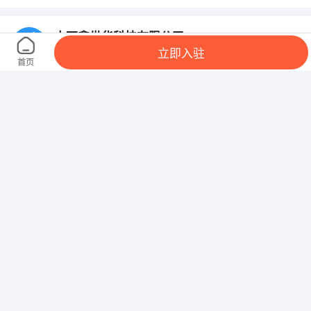
山西鑫世华科技有限公司
立即入驻
山西 太原 小店区 长治路大生科技906
首页
山西晋欣园林绿化工程有限公司
山西 太原 小店区 长风街145号万厦苑小区2号楼2单元
202室
山西以诺建筑装饰工程有限公司
山西 太原 小店区 赛格数码
山西福万家互联网信息服务有限公司
山西 太原 小店区 华德中心广场C座801